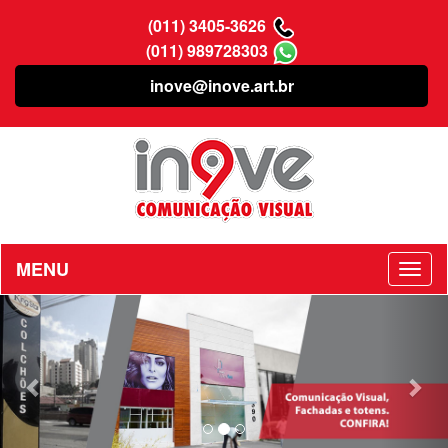
(011) 3405-3626
(011) 989728303
inove@inove.art.br
MENU
Previous
Nex