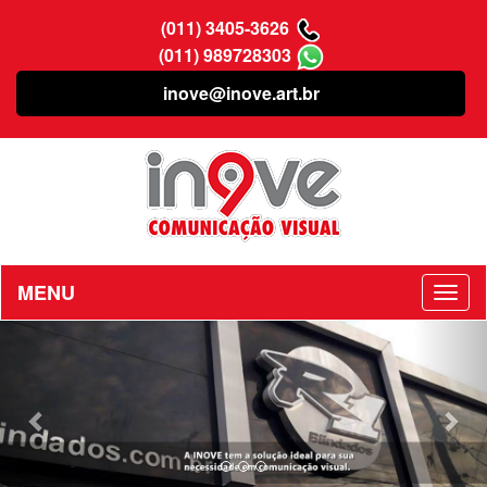
(011) 3405-3626
(011) 989728303
inove@inove.art.br
MENU
Previous
Nex