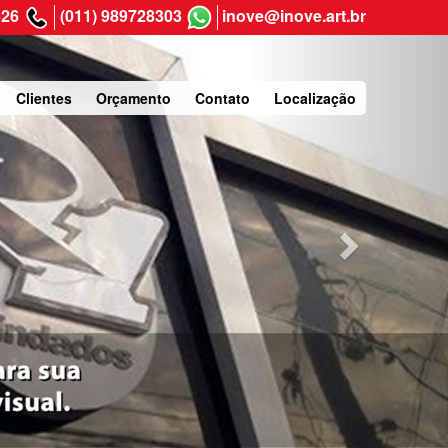
Next
626
(011) 989728303
inove@inove.art.br
Clientes
Orçamento
Contato
Localização