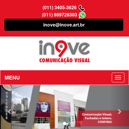
(011) 3405-3626
(011) 989728303
inove@inove.art.br
MENU
Previous
Nex